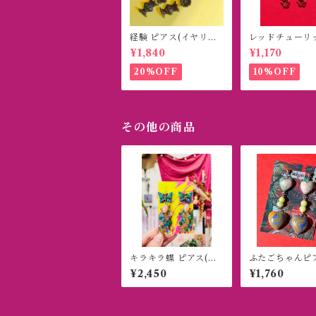
経験 ピアス(イヤリン
レッドチューリ
グ)
ヤリング(ピアス
¥1,840
¥1,170
20%OFF
10%OFF
その他の商品
キラキラ蝶 ピアス(イ
ふたごちゃんピ
ヤリング)
(イヤリング)
¥2,450
¥1,760