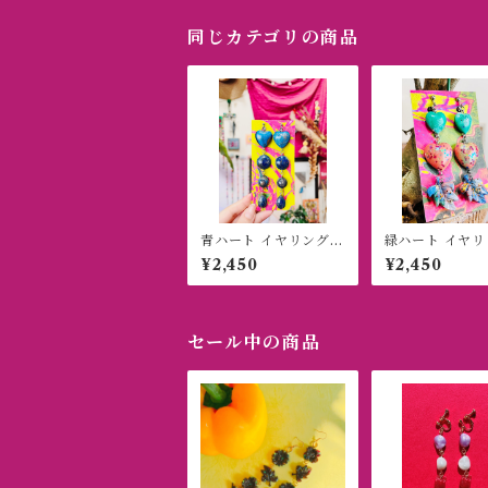
同じカテゴリの商品
青ハート イヤリング
緑ハート イヤリ
(ピアス)
(ピアス)
¥2,450
¥2,450
セール中の商品