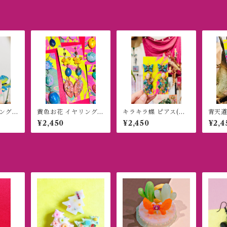
ング
黄色お花 イヤリング
キラキラ蝶 ピアス(イ
青天道
(ピアス)
ヤリング)
リング
¥2,450
¥2,450
¥2,4