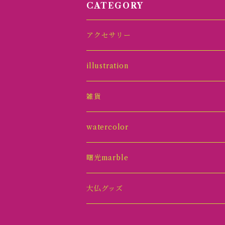
CATEGORY
アクセサリー
ピアス
illustration
イヤリング
原画オーナメント
雑貨
ネックレス
グッズ
アクセサリースタンド
watercolor
リング
原画
トレイ
曙光marble
ヘアピン
オブジェ(置物)
大仏グッズ
紫桃
オーナメント