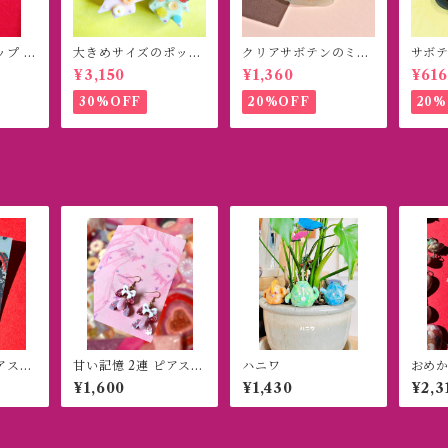
ップ イ
大きめサイズのポップ
クリアサボテンのミニ
サボテ
)
ツリーオブジェ
オブジェ
トブ
¥3,150
¥1,360
¥616
30%OFF
20%OFF
20%
アス
甘い記憶 2連 ピアス
ハニワ
おめか
(イヤリング)
ルダ
¥1,600
¥1,430
¥2,3