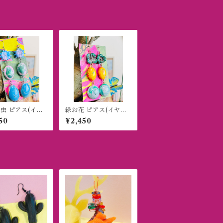
虫 ピアス(イヤ
緑お花 ピアス(イヤリ
)
ング)
50
¥2,450