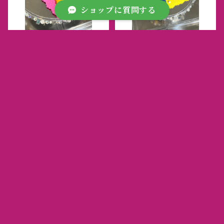
ショップに質問する
お昼寝の散歩道 ピアス(イ
砂糖の砂浜 イヤリング(ピ
ヤリング)
アス)
¥1,540
¥1,540
キーワードから探す
カテゴリから探す
Home
アクセサリー
昼光の飴玉 ピアス(イヤリ
夕暮れの匂い イヤリング
アクセサリー
ング)
(ピアス)
¥1,540
¥1,100