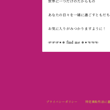
世界に一つだけのたからもの
あなたの日々を一緒に過ごすともだち
お気に入りがみつかりますように！
☞☞☞✶✵ find me ✵✶☜☜☜
プライバシーポリシー
特定商取引法に