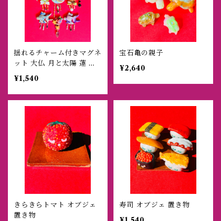
揺れるチャーム付きマグネ
宝石亀の親子
ット 大仏 月と太陽 蓮 金
¥2,640
魚 お花
¥1,540
きらきらトマト オブジェ
寿司 オブジェ 置き物
置き物
¥1,540