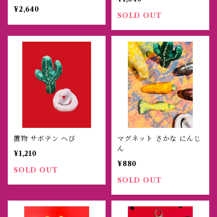
¥2,640
SOLD OUT
置物 サボテン へび
マグネット さかな にんじ
ん
¥1,210
¥880
SOLD OUT
SOLD OUT