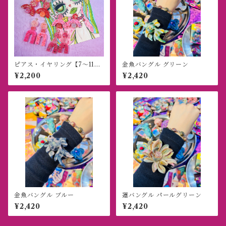
ピアス・イヤリング【7〜11】
金魚バングル グリーン
紫桃
¥2,200
¥2,420
金魚バングル ブルー
蓮バングル パールグリーン
¥2,420
¥2,420