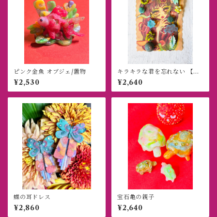
ピンク金魚 オブジェ/置物
キラキラな君を忘れない 【ピ
アス/ブレスレットセット】
¥2,530
¥2,640
蝶の耳ドレス
宝石亀の親子
¥2,860
¥2,640