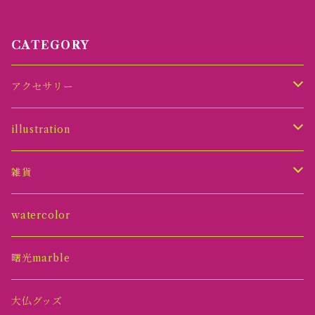
CATEGORY
アクセサリー
ピアス
illustration
イヤリング
原画オーナメント
雑貨
ネックレス
グッズ
アクセサリースタンド
watercolor
リング
原画
トレイ
曙光marble
ヘアピン
オブジェ(置物)
大仏グッズ