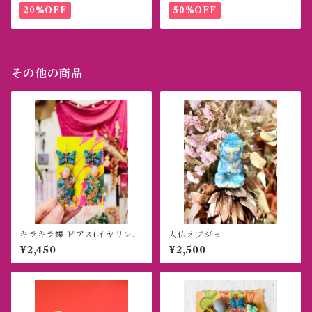
20%OFF
50%OFF
その他の商品
キラキラ蝶 ピアス(イヤリン
大仏オブジェ
グ)
¥2,450
¥2,500