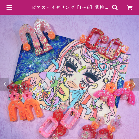
ピアス・イヤリング【1〜6】紫桃 |
aiya