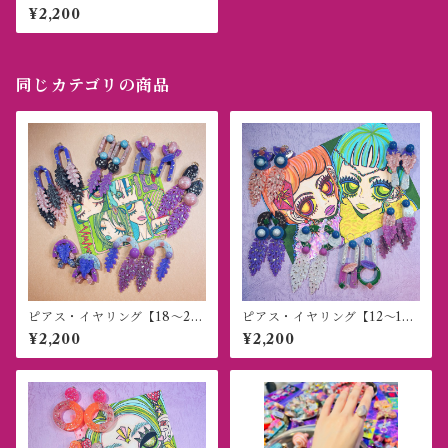
紫桃
¥2,200
同じカテゴリの商品
ピアス・イヤリング【18〜2
ピアス・イヤリング【12〜1
3】紫桃
7】紫桃
¥2,200
¥2,200