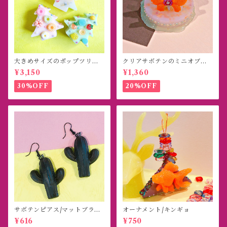
大きめサイズのポップツリー
クリアサボテンのミニオブジ
オブジェ
ェ
¥3,150
¥1,360
30%OFF
20%OFF
サボテンピアス/マットブラッ
オーナメント/キンギョ
ク
¥616
¥750