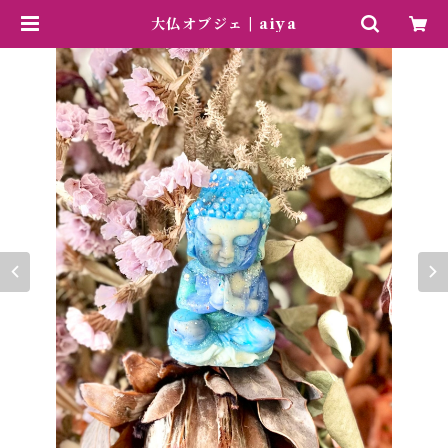
大仏オブジェ | aiya