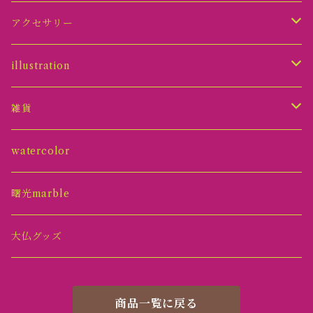
アクセサリー
ピアス
illustration
イヤリング
原画オーナメント
雑貨
ネックレス
グッズ
アクセサリースタンド
watercolor
リング
原画
トレイ
曙光marble
ヘアピン
オブジェ(置物)
大仏グッズ
紫桃
オーナメント
商品一覧に戻る