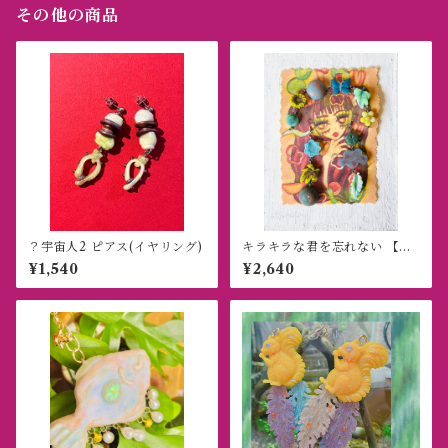
その他の商品
？宇宙人2 ピアス(イヤリング)
キラキラな君を忘れない 【ピ
アス/ブレスレットセット】
¥1,540
¥2,640