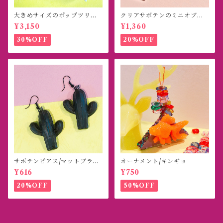
大きめサイズのポップツリー
クリアサボテンのミニオブジ
オブジェ
ェ
¥3,150
¥1,360
30%OFF
20%OFF
サボテンピアス/マットブラッ
オーナメント/キンギョ
ク
¥616
¥750
20%OFF
50%OFF