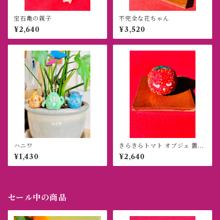
宝石亀の親子
不完全な花ちゃん
¥2,640
¥3,520
ハニワ
きらきらトマト オブジェ 置き
物
¥1,430
¥2,640
セール中の商品