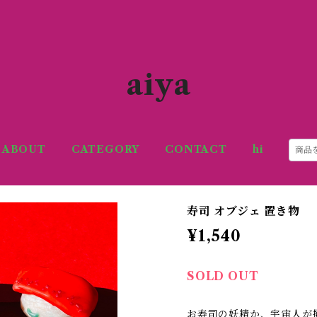
aiya
ABOUT
CATEGORY
CONTACT
hi
寿司 オブジェ 置き物
¥1,540
SOLD OUT
お寿司の妖精か、宇宙人が