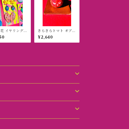
花 イヤリング
きらきらトマト オブジ
ス)
ェ 置き物
50
¥2,640