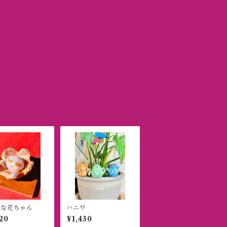
全な花ちゃん
ハニワ
20
¥1,430