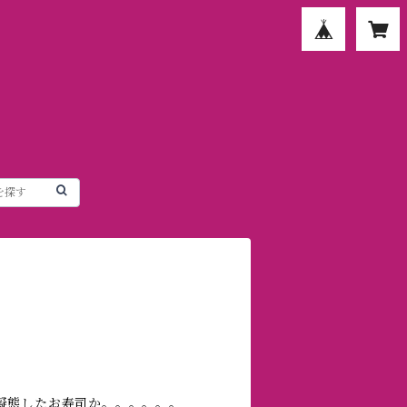
擬態したお寿司か。。。。。。