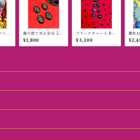
ヤリン
海の底で光る宝石 2粒
ブラックキャット BIG
黄色お
ピアス(イヤリング)
キーホルダー
(ピア
¥1,800
¥3,300
¥2,4