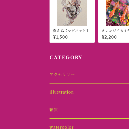
例え話【マグネット】
オレンジイカイ
グ (ピアス)
¥1,500
¥2,200
CATEGORY
アクセサリー
ピアス
illustration
イヤリング
原画オーナメント
雑貨
ネックレス
グッズ
アクセサリースタンド
watercolor