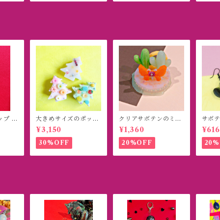
ップ イ
大きめサイズのポップ
クリアサボテンのミニ
サボテ
)
ツリーオブジェ
オブジェ
トブ
¥3,150
¥1,360
¥616
30%OFF
20%OFF
20%