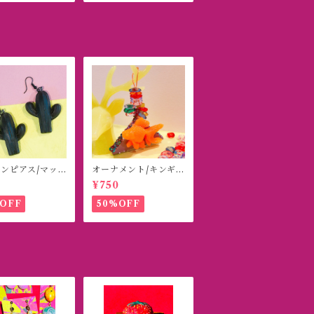
ンピアス/マッ
オーナメント/キンギ
ラック
ョ
¥750
OFF
50%OFF