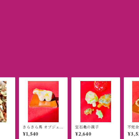
きらきら馬 オブジェ
宝石亀の親子
不完
置き物
¥1,540
¥2,640
¥3,5