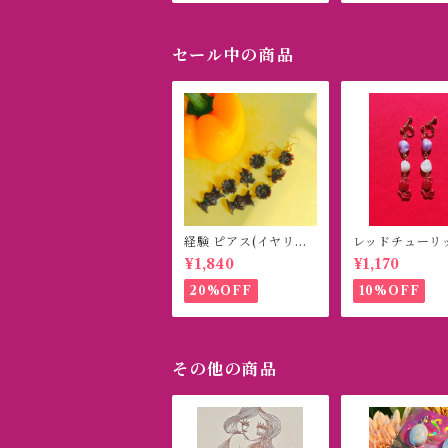
セール中の商品
経験 ピアス(イヤリン
レッドチューリ
グ)
ヤリング(ピアス
¥1,840
¥1,170
20%OFF
10%OFF
その他の商品