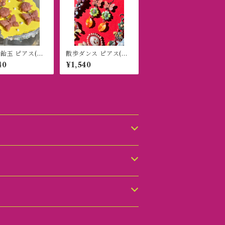
飴玉 ピアス(イ
散歩ダンス ピアス(イ
グ)
ヤリング)
40
¥1,540