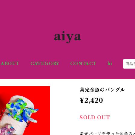
aiya
ABOUT
CATEGORY
CONTACT
hi
蓄光金魚のバングル
¥2,420
SOLD OUT
蓄光パーツを使った金魚の