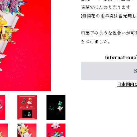
暗闇でほんのり光ります
(紫陽花の雨羊羹は蓄光無し
和菓子のような色合いが可
をつけました。
Internationa
S
日本国内