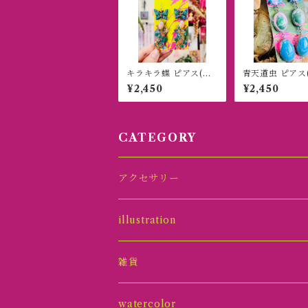
キラキラ蝶 ピアス(イ
青天道虫 ピアス
ヤリング)
リング)
¥2,450
¥2,450
CATEGORY
アクセサリー
ピアス
illustration
イヤリング
原画オーナメント
雑貨
ネックレス
グッズ
アクセサリースタンド
watercolor