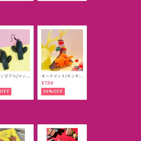
ンピアス/マッ
オーナメント/キンギ
ラック
ョ
¥750
OFF
50%OFF