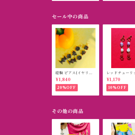
セール中の商品
経験 ピアス(イヤリン
レッドチューリ
グ)
ヤリング(ピアス
¥1,840
¥1,170
20%OFF
10%OFF
その他の商品