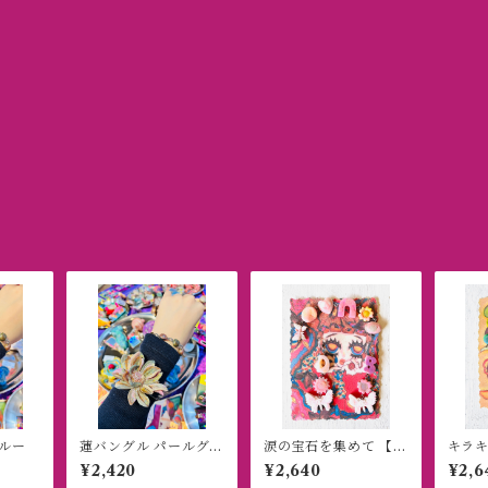
ルー
蓮バングル パールグリ
涙の宝石を集めて 【ピ
キラ
ーン
アス/ブレスレットセ
い 【
¥2,420
¥2,640
¥2,6
ット】
ット