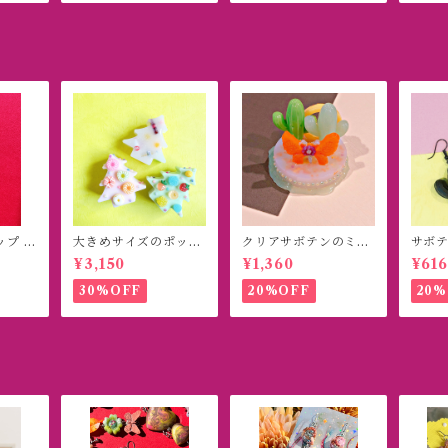
ップ イ
大きめサイズのポップ
クリアサボテンのミニ
サボテ
)
ツリーオブジェ
オブジェ
トブ
¥3,150
¥1,360
¥616
30%OFF
20%OFF
20%