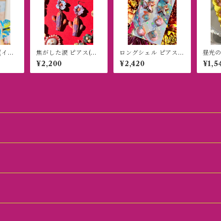
(イヤ
焦がした涙 ピアス(イ
ロングシェル ピアス
昼光の
ヤリング)
(イヤリング)
ヤリン
¥2,200
¥2,420
¥1,5