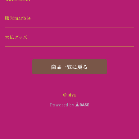
リング
原画
トレイ
曙光marble
ヘアピン
オブジェ(置物)
大仏グッズ
紫桃
オーナメント
商品一覧に戻る
emergence
ミラー
ブレスレット
フレーム
© aiya
Powered by
stratum ”I”
マグネット
花海
アート