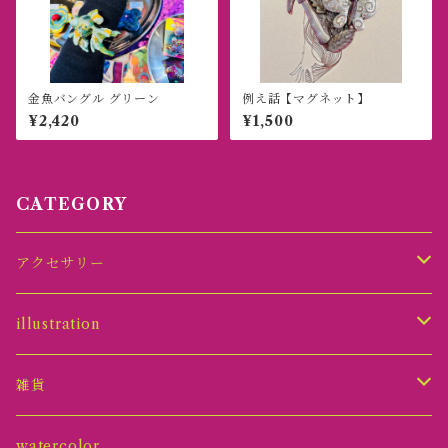
金魚バングル グリーン
例え話【マグネット】
¥2,420
¥1,500
CATEGORY
アクセサリー
ピアス
illustration
イヤリング
原画オーナメント
雑貨
ネックレス
グッズ
アクセサリースタンド
watercolor