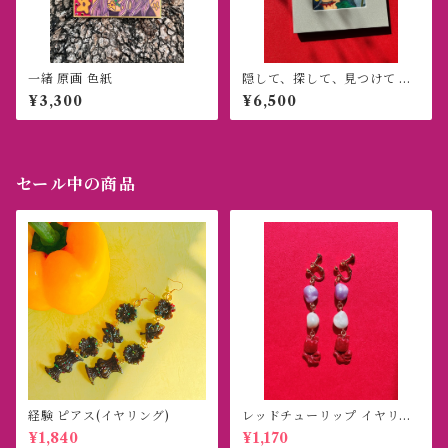
一緒 原画 色紙
隠して、探して、見つけて 原
画
¥3,300
¥6,500
セール中の商品
経験 ピアス(イヤリング)
レッドチューリップ イヤリン
グ(ピアス)
¥1,840
¥1,170