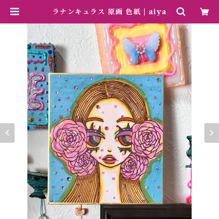
ラナンキュラス 原画 色紙 | aiya