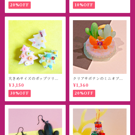
20%OFF
10%OFF
大きめサイズのポップツリー
クリアサボテンのミニオブジ
オブジェ
ェ
¥3,150
¥1,360
30%OFF
20%OFF