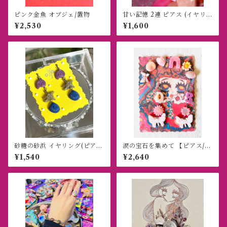
ピンク金魚 オブジェ/置物
甘い記憶 2連 ピアス (イヤリン
グ)
¥2,530
¥1,600
砂糖の砂浜 イヤリング(ピア
涙の宝石を集めて 【ピアス/ブ
ス)
レスレットセット】
¥1,540
¥2,640