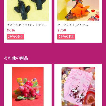
サボテンピアス/マットブラッ
オーナメント/キンギョ
ク
¥616
¥750
20%OFF
50%OFF
その他の商品